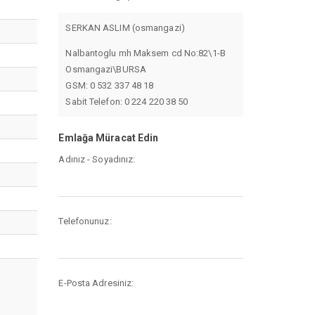
SERKAN ASLIM (osmangazi)
Nalbantoglu mh Maksem cd No:82\1-B
Osmangazi\BURSA
GSM: 0 532 337 48 18
Sabit Telefon: 0 224 220 38 50
Emlağa Müracat Edin
Adınız - Soyadınız:
Telefonunuz:
E-Posta Adresiniz: