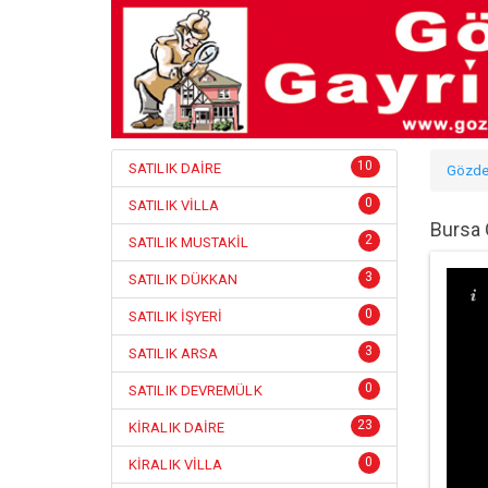
10
SATILIK DAİRE
Gözde
0
SATILIK VİLLA
Bursa 
2
SATILIK MUSTAKİL
3
SATILIK DÜKKAN
0
SATILIK İŞYERİ
3
SATILIK ARSA
0
SATILIK DEVREMÜLK
23
KİRALIK DAİRE
0
KİRALIK VİLLA