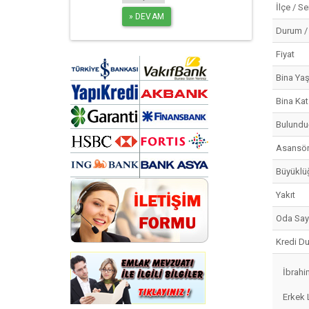
İlçe / S
Durum /
Fiyat
Bina Yaş
Bina Kat
Bulundu
Asansö
Büyüklü
Yakıt
Oda Say
Kredi D
İbrahi
Erkek 