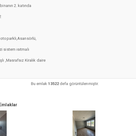
 binanın 2. katında
2
 otoparklı,Asansörlü,
i sistem ısıtmalı
şlı ,Masrafsız Kiralık daire
Bu emlak
13522
defa görüntülenmiştir.
Emlaklar