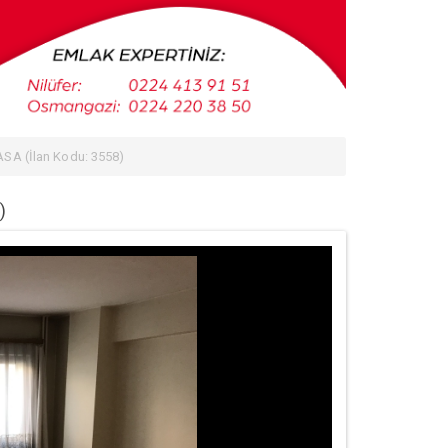
SA (İlan Kodu: 3558)
)