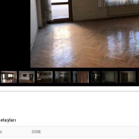
etayları
No
3558