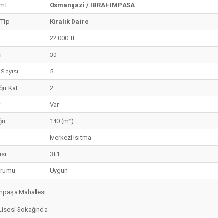
emt
Osmangazi / IBRAHIMPASA
 Tip
Kiralık Daire
22.000 TL
ı
30
 Sayısı
5
ğu Kat
2
r
Var
ğü
140 (m²)
Merkezi Isıtma
ısı
3+1
urumu
Uygun
mpaşa Mahallesi
Lisesi Sokağında