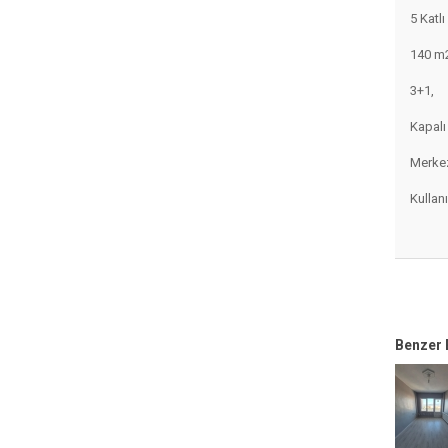
5 Katlı
140 m
3+1,
Kapalı
Merkez
Kullanı
Benzer 